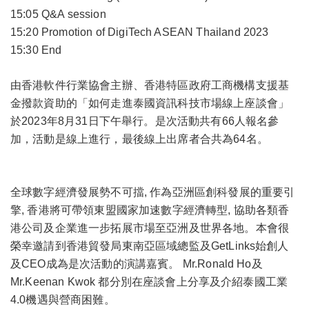
15:05 Q&A session
15:20 Promotion of DigiTech ASEAN Thailand 2023
15:30 End
​由香港軟件行業協會主辦、香港特區政府工商機構支援基
金撥款資助的「如何走進泰國資訊科技市場線上座談會」
於2023年8月31日下午舉行。是次活動共有66人報名參
加，活動是線上進行，最後線上出席者合共為64名。
全球數字經濟發展勢不可擋, 作為亞洲區創科發展的重要引
擎, 香港將可帶領東盟國家加速數字經濟轉型, 協助各類香
港公司及企業進一步拓展市場至亞洲及世界各地。本會很
榮幸邀請到香港貿發局東南亞區域總監及GetLinks始創人
及CEO成為是次活動的演講嘉賓。 Mr.Ronald Ho及
Mr.Keenan Kwok 都分別在座談會上分享及介紹泰國工業
4.0機遇與營商困難。