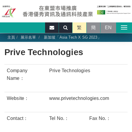
繁
簡
EN
主頁
展示名單
新加坡「Asia Tech X SG 2023」
Prive Technologies
Company
Prive Technologies
Name：
Website：
www.privetechnologies.com
Contact：
Tel No.：
Fax No.：