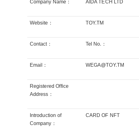
Company Name：
AIDA TECH LTD
Website：
TOY.TM
Contact：
Tel No.：
Email：
WEGA@TOY.TM
Registered Office
Address：
Introduction of
CARD OF NFT
Company：