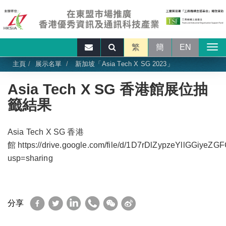
繁
簡
EN
主頁
展示名單
新加坡「Asia Tech X SG 2023」
Asia Tech X SG 香港館展位抽
籤結果
Asia Tech X SG 香港
館
https://drive.google.com/file/d/1D7rDlZypzeYllGGiyeZ
usp=sharing
Facebook
Twitter
LinkedIn
WhatsApp
WeChat
Sina
分享
Weibo