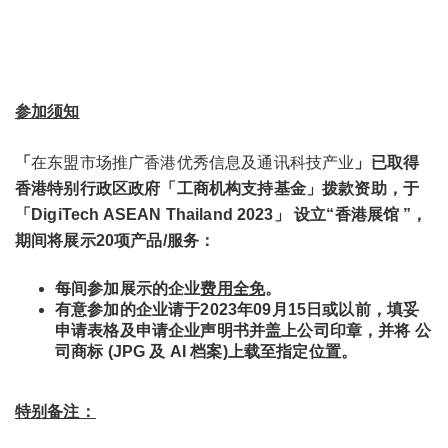
参加须知
「
在东盟市场推广香港优秀信息及通讯科技产业
」已取得
香港特别行政区政府「工商机构支持基金」拨款资助，于
「
DigiTech ASEAN Thailand 2023
」
设立
“
香港展馆
”
，
期间将展示
20
项产品
/
服务：
每间参加展示的企业
费用全免
。
有意参加的企业请于
2023
年09
月15
日或以前，填妥
申请表格及申请企业声明书并盖上公司印章，并将
公
司商标
(JPG
及
AI
档案
)
上载至指定位置。
特别备注：