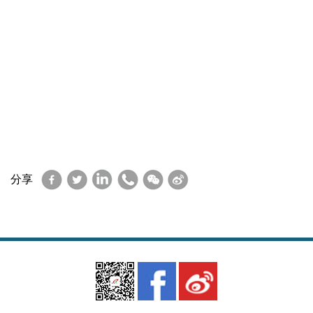
Facebook
Twitter
LinkedIn
WhatsApp
WeChat
Sina
分享
Weibo