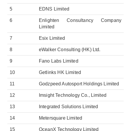
5
EDNS Limited
6
Enlighten Consultancy Company
Limited
7
Esix Limited
8
eWalker Consulting (HK) Ltd.
9
Fano Labs Limited
10
Getlinks HK Limited
11
Godzpeed Autosport Holdings Limited
12
Imsight Technology Co., Limited
13
Integrated Solutions Limited
14
Metersquare Limited
15
OceanX Technology Limited