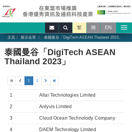
繁
簡
EN
主頁
展示名單
泰國曼谷「DigiTech ASEAN Thailand 2023」
泰國曼谷「DigiTech ASEAN
Thailand 2023」
1
2
1
Altai Technologies Limited
2
Anlyvis Limited
3
Cloud Ocean Technolody Company
4
DAEM Technology Limited